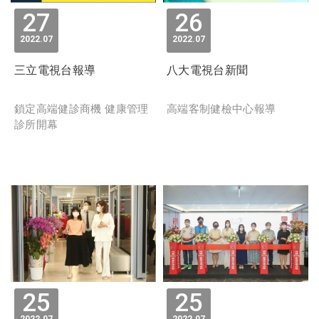
27
26
2022
07
2022
07
三立電視台報導
八大電視台新聞
鎖定高端健診商機 健康管理
高端客制健檢中心報導
診所開幕
25
25