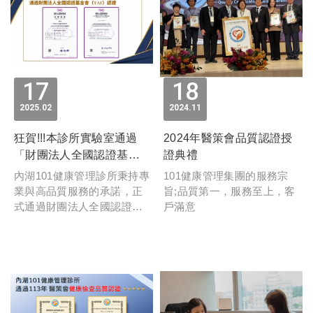
17
18
2025
02
2024
11
狂賀!!!本診所實驗室通過
2024年醫策會品質認證授
「財團法人全國認證基金
證典禮
會」TAF認證
內湖101健康管理診所秉持專
101健康管理集團的服務宗
業與高品質服務的承諾，正
旨;品質第一，服務至上，客
式通過財團法人全國認證基
戶滿意
金會（TAF） 認證！這項認
證代表本診所在檢測品質、
專業技術及服務流程上，均
符合國家級標準，為您的健
康管理提供更精確、可靠的
保障。