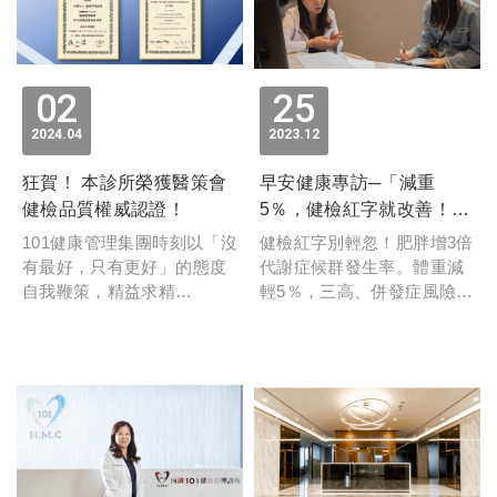
內湖101持續精進，提供更優
質的健康管理服務，陪伴您
邁向健康人生！
02
25
2024
04
2023
12
狂賀！ 本診所榮獲醫策會
早安健康專訪─「減重
健檢品質權威認證！
5％，健檢紅字就改善！醫
師教你搭配2招最有效」
101健康管理集團時刻以「沒
健檢紅字別輕忽！肥胖增3倍
有最好，只有更好」的態度
代謝症候群發生率。體重減
自我鞭策，精益求精
輕5％，三高、併發症風險跟
除了通過最公正、嚴格的檢
著減低。
驗，更要讓每位造訪的貴賓
都能帶著期待前來，滿載感
動而去