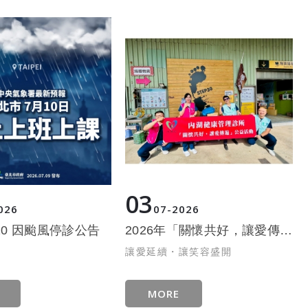
03
026
07
2026
7/10 因颱風停診公告
2026年「關懷共好，讓愛傳遍」公益活動
讓愛延續・讓笑容盛開
MORE