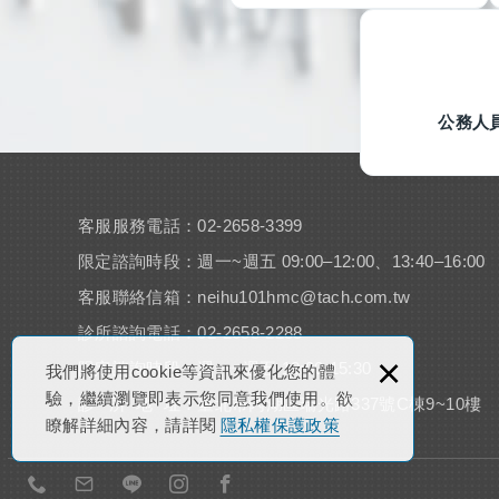
公務人
客服服務電話：02-2658-3399
限定諮詢時段：週一~週五 09:00–12:00、13:40–16:00
客服聯絡信箱：
neihu101hmc@tach.com.tw
診所諮詢電話：02-2658-2288
×
限定諮詢時段：週一~週五 13:00-15:30
我們將使用cookie等資訊來優化您的體
驗，繼續瀏覽即表示您同意我們使用。欲
診 所 地 址：臺北市內湖區瑞光路337號C棟9~10樓
瞭解詳細內容，請詳閱
隱私權保護政策